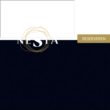
info@nesta.style
02 361 34 66
RESERVEREN