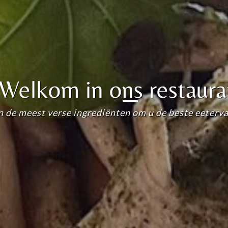
Welkom in ons restaura
 de meest verse ingrediënten om u de beste eeterva